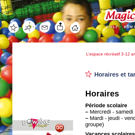
L’espace récréatif 3-12 a
Horaires et tar
Horaires
Période scolaire
–
Mercredi - samedi 
–
Mardi - jeudi - vend
groupe)
Vacances scolaire