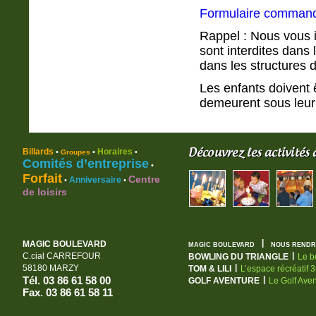
Formulaire comman
Rappel : Nous vous 
sont interdites dans 
dans les structures d
Les enfants doivent 
demeurent sous leur 
Billards
Horaires
•
•
•
Groupes
Comités d’entreprise
•
Forfait
Centre
Anniversaire
•
•
de loisirs
|
MAGIC BOULEVARD
MAGIC BOULEVARD
NOUS RENDRE
|
C.cial CARREFOUR
BOWLING DU TRIANGLE
Le b
|
58180 MARZY
TOM & LILI
L’espace récréatif 
Tél. 03 86 61 58 00
|
GOLF AVENTURE
Le Golf Ave
Fax. 03 86 61 58 11