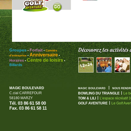
Groupes
Forfait
•
•
Comités
Anniversaire
•
•
d’entreprise
Centre de loisirs
Horaires
•
•
Billards
|
MAGIC BOULEVARD
MAGIC BOULEVARD
NOUS RENDRE
|
C.cial CARREFOUR
BOWLING DU TRIANGLE
Le b
|
58180 MARZY
TOM & LILI
L’espace récréatif 
Tél. 03 86 61 58 00
|
GOLF AVENTURE
Le Golf Ave
Fax. 03 86 61 58 11