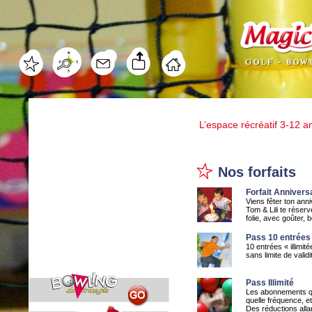
L’espace récréatif 3-12 a
Nos forfaits
Forfait Anniversa
Viens fêter ton anni
Tom & Lili te réser
folie, avec goûter, 
Pass 10 entrées
10 entrées « illimit
sans limite de valid
Pass Illimité
Les abonnements qui
quelle fréquence, et
Des réductions alla