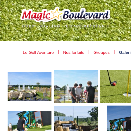
|
|
|
Le Golf Aventure
Nos forfaits
Groupes
Galer